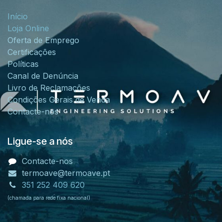
Início
Loja Online
Oferta de Emprego
Certificações
Políticas
Canal de Denúncia
Livro de Reclamações
Condições Gerais de Venda
Contacte-nos
Ligue-se a nós
Contacte-nos
termoave@termoave.pt
351 252 409 620
(chamada para rede fixa nacional)