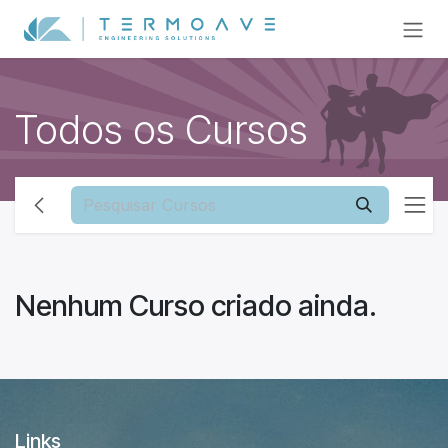
Pular para o conteúdo
Todos os Cursos
Nenhum Curso criado ainda.
Links