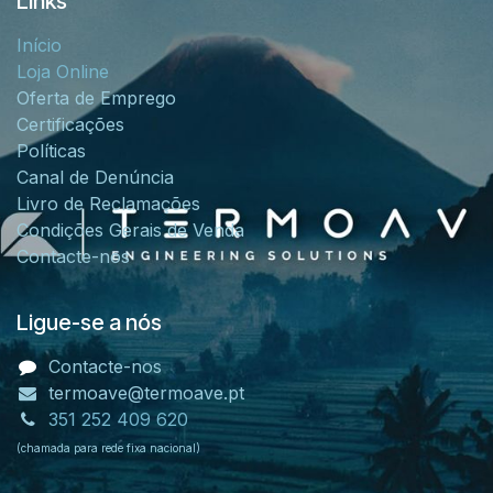
Links
Início
Loja Online
Oferta de Emprego
Certificações
Políticas
Canal de Denúncia
Livro de Reclamações
Condições Gerais de Venda
Contacte-nos
Ligue-se a nós
Contacte-nos
termoave@termoave.pt
351 252 409 620
(chamada para rede fixa nacional)