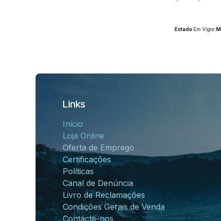
Estado
Em Vigor
M
Links
Início
Loja Online
Oferta de Emprego
Certificações
Políticas
Canal de Denúncia
Livro de Reclamações
Condições Gerais de Venda
Contacte-nos