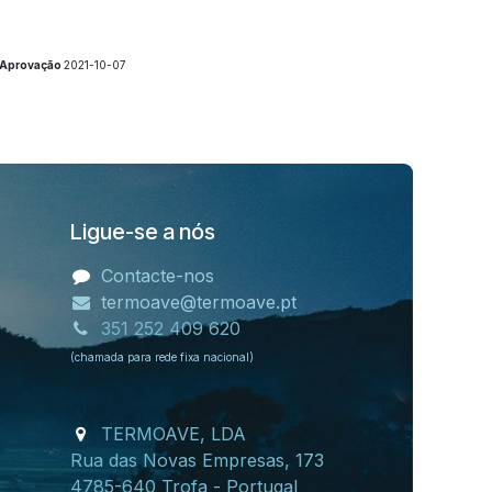
 Aprovação
2021-10-07
Ligue-se a nós
Contacte-nos
termoave@termoave.pt
351 252 409 620
(chamada para rede fixa nacional)
TERMOAVE, LDA
Rua das Novas Empresas, 173
4785-640 Trofa - Portugal