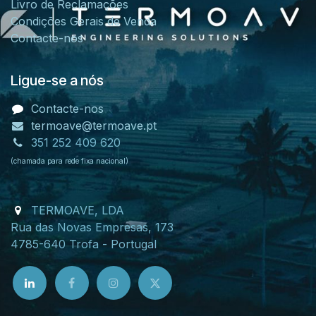
Livro de Reclamações
Condições Gerais de Venda
Contacte-nos
Ligue-se a nós
Contacte-nos
termoave@termoave.pt
351 252 409 620
(chamada para rede fixa nacional)
TERMOAVE, LDA
Rua das Novas Empresas, 173
4785-640 Trofa - Portugal