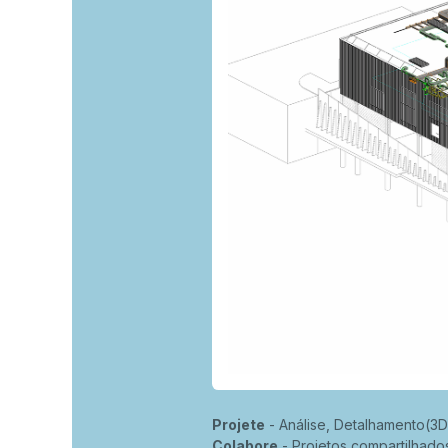
Projete
- Análise, Detalhamento(3
Colabore
- Projetos compartilhado